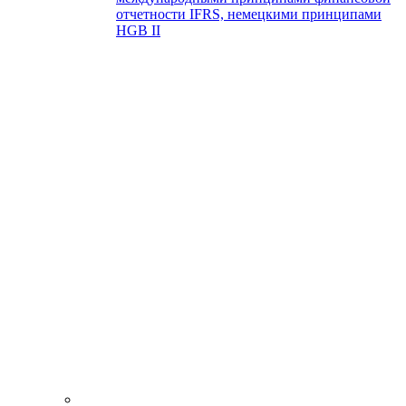
отчетности IFRS, немецкими принципами
HGB II