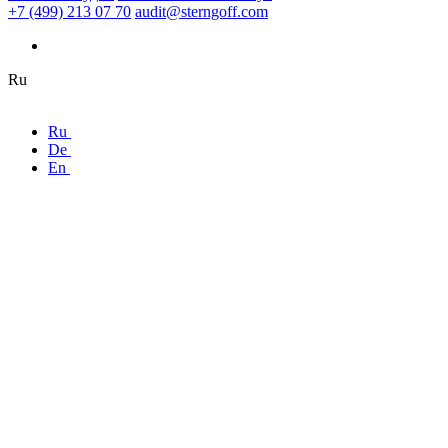
+7 (499) 213 07 70
audit@sterngoff.com
Ru
Ru
De
En