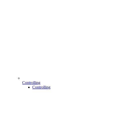
Controlling
Controlling