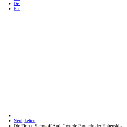
De
En
Neuigkeiten
Die Firma „Sterngoff Audit” wurde Partnerin der Habenskij-