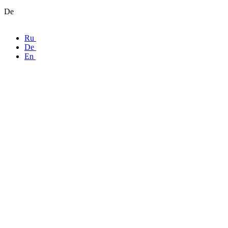
De
Ru
De
En