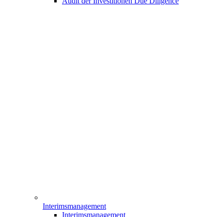
Audit der Investitionen Due Diligence
Interimsmanagement
Interimsmanagement