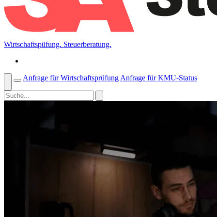
Wirtschaftspüfung. Steuerberatung.
Anfrage für Wirtschaftsprüfung
Anfrage für KMU-Status