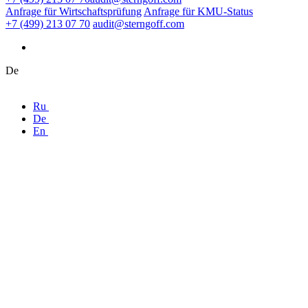
Anfrage für Wirtschaftsprüfung
Anfrage für KMU-Status
+7 (499) 213 07 70
audit@sterngoff.com
De
Ru
De
En