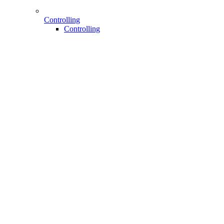
Controlling
Controlling