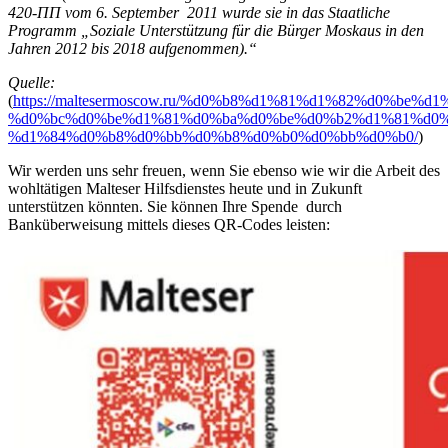
420-ПП vom 6. September 2011 wurde sie in das Staatliche
Programm „Soziale Unterstützung für die Bürger Moskaus in den
Jahren 2012 bis 2018 aufgenommen).“
Quelle:
(
https://maltesermoscow.ru/%d0%b8%d1%81%d1%82%d0%be%d
%d0%bc%d0%be%d1%81%d0%ba%d0%be%d0%b2%d1%81%d0%
%d1%84%d0%b8%d0%bb%d0%b8%d0%b0%d0%bb%d0%b0/
)
Wir werden uns sehr freuen, wenn Sie ebenso wie wir die Arbeit des
wohltätigen Malteser Hilfsdienstes heute und in Zukunft
unterstützen könnten. Sie können Ihre Spende durch
Banküberweisung mittels dieses QR-Codes leisten: