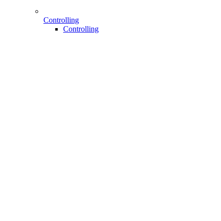
Controlling
Controlling