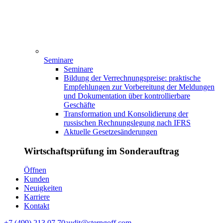
Seminare
Seminare
Bildung der Verrechnungspreise: praktische
Empfehlungen zur Vorbereitung der Meldungen
und Dokumentation über kontrollierbare
Geschäfte
Transformation und Konsolidierung der
russischen Rechnungslegung nach IFRS
Aktuelle Gesetzesänderungen
Wirtschaftsprüfung im Sonderauftrag
Ӧffnen
Kunden
Neuigkeiten
Karriere
Kontakt
+7 (499) 213 07 70
audit@sterngoff.com