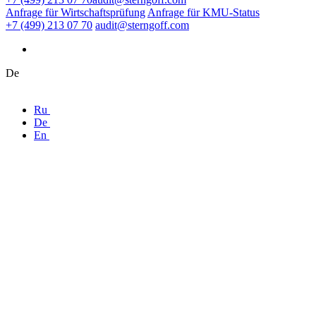
Anfrage für Wirtschaftsprüfung
Anfrage für KMU-Status
+7 (499) 213 07 70
audit@sterngoff.com
De
Ru
De
En