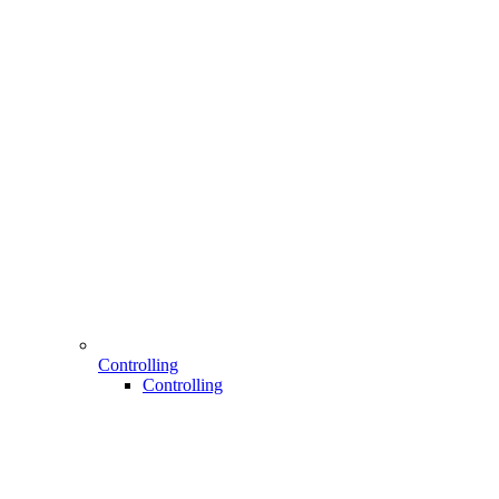
Controlling
Controlling