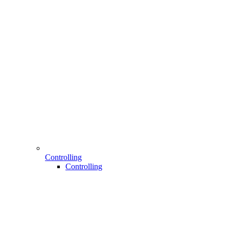
Controlling
Controlling